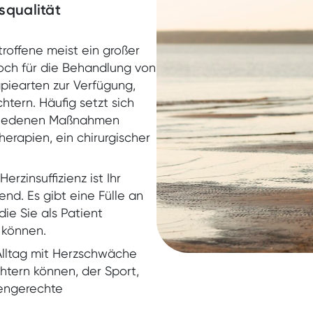
squalität
troffene meist ein großer
och für die Behandlung von
rapiearten zur Verfügung,
tern. Häufig setzt sich
chiedenen Maßnahmen
rapien, ein chirurgischer
erzinsuffizienz ist Ihr
nd. Es gibt eine Fülle an
ie Sie als Patient
DiGA
n können.
 Alltag mit Herzschwäche
htern können, der Sport,
iengerechte