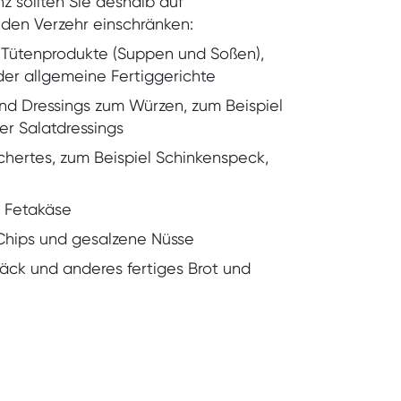
nz sollten Sie deshalb auf
 den Verzehr einschränken:
ütenprodukte (Suppen und Soßen),
der allgemeine Fertiggerichte
nd Dressings zum Würzen, zum Beispiel
er Salatdressings
ertes, zum Beispiel Schinkenspeck,
e Fetakäse
Chips und gesalzene Nüsse
ck und anderes fertiges Brot und