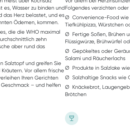
m meist über Kochsalz
Vor allem bei Herzinsuffizie
st es, Wasser zu binden und
Folgendes verzichten oder
d das Herz belastet, und es
Ø Convenience-Food wie T
annten Ödemen, kommen.
Tiefkühlpizza, Würstchen o
d es, die die WHO maximal
Ø Fertige Soßen, Brühen u
urchschnittlich zehn
Flüssigwürze, Brühwürfel od
che aber rund das
Unternehmen
Ø Gepökeltes oder Geräuch
Jobs
Salami und Räucherlachs
 Salztopf und greifen Sie
Ø Produkte in Salzlake wi
Kräutern. Vor allem frische
Ø Salzhaltige Snacks wie 
verleihen Ihren Gerichten
n Geschmack – und helfen
Ø Knäckebrot, Laugengebä
Brötchen