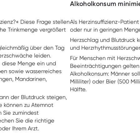
Alkoholkonsum minimi
fizienz?« Diese Frage stellen
Als Herzinsuffizienz-Patien
ohe Trinkmenge vergrößert
oder nur in geringen Menge
Herzschlag und Blutdruck 
ie gleichmäßig über den Tag
und Herzrhythmusstörungen
Herzschwäche leiden.
Für Menschen mit Herzsch
n diese Menge ein und
Beeinträchtigungen gelte
pen sowie wasserreiches
Alkoholkonsum: Männer soll
angen, Mandarinen,
Milliliter) oder Bier (500 Mil
Hälfte.
kann der Blutdruck steigen,
e können zu Atemnot
en Sie zumindest
chen Sie die richtige
oder Ihrem Arzt.